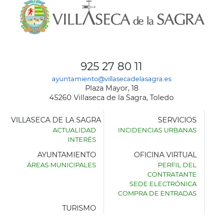
925 27 80 11
ayuntamiento@villasecadelasagra.es
Plaza Mayor, 18
45260 Villaseca de la Sagra, Toledo
VILLASECA DE LA SAGRA
SERVICIOS
ACTUALIDAD
INCIDENCIAS URBANAS
INTERÉS
AYUNTAMIENTO
OFICINA VIRTUAL
ÁREAS MUNICIPALES
PERFIL DEL
AYUNTAMIENTO
CONTRATANTE
DE
SEDE ELECTRÓNICA
VILLASECA
COMPRA DE ENTRADAS
DE
LA
TURISMO
SAGRA