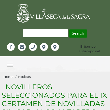
Skip
to
main
content
Search
El tiempo -
Información
Tutiempo.net
Facebook
Email
Teléfono
Localización
Instagram
Header
Main
navigation
Breadcrumb
Home
Noticias
NOVILLEROS
SELECCIONADOS PARA EL IX
CERTAMEN DE NOVILLADAS