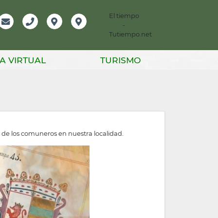
El tiempo
-
mación
Email
Teléfono
Localización
Instagram
Tutiempo.net
er
A VIRTUAL
TURISMO
de los comuneros en nuestra localidad.