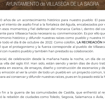
500 años de un acontecimiento histórico para nuestro pueblo: El paso
 el intento de asalto final a la fortaleza del Águila, encabezados por 
n esos momentos y fiel defensor del monarca Carlos I, dentro del c
tante para Villaseca hacía necesario su conmemoración. Es por ello qu
rimonio histórico y difundir nuestras raíces como pueblo y nuestra 
todo el día 8 de octubre de 2022. Como colofón,
LA RECREACIÓN 
l que el protagonismo y la fuerza corresponde al pueblo de Villaseca
al con nuestro pueblo y también han prestado su colaboración.
pecial, de celebración desde la mañana hasta la noche, un día de c
a villa del siglo XVI. Han sido, están siendo y serán días de duro tr
sta en escena, de ensayos, diseño y construcción de escenarios y de
ón y emoción al ver la unión de todo un pueblo en un proyecto común,
ra así conservar y difundir nuestras raíces, pues en lo pasado está la h
 fin a la guerra de las comunidades de Castilla, que enfrentó al r
ó la rebelión de ciudades como Toledo, Segovia, Salamanca o Ávila, 