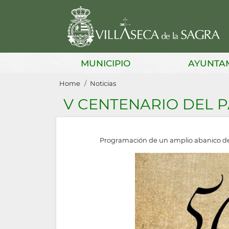
Skip
to
main
content
Main
MUNICIPIO
AYUNTA
navigation
Breadcrumb
Home
Noticias
V CENTENARIO DEL 
Programación de un amplio abanico de 