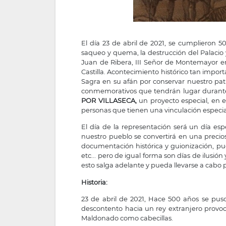
El día 23 de abril de 2021, se cumplieron 
saqueo y quema, la destrucción del Palacio y
Juan de Ribera, III Señor de Montemayor e
Castilla. Acontecimiento histórico tan impor
Sagra en su afán por conservar nuestro pat
conmemorativos que tendrán lugar durante 
POR VILLASECA,
un proyecto especial, en e
personas que tienen una vinculación especi
El día de la representación será un día es
nuestro pueblo se convertirá en una precios
documentación histórica y guionización, pue
etc... pero de igual forma son días de ilusi
esto salga adelante y pueda llevarse a cabo pa
Historia:
23 de abril de 2021, Hace 500 años se puso
descontento hacia un rey extranjero provoc
Maldonado como cabecillas.