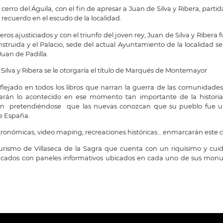
 cerro del Águila, con el fin de apresar a Juan de Silva y Ribera, parti
 recuerdo en el escudo de la localidad.
ros ajusticiados y con el triunfo del joven rey, Juan de Silva y Riber
struida y el Palacio, sede del actual Ayuntamiento de la localidad s
uan de Padilla.
Silva y Ribera se le otorgaría el título de Marqués de Montemayor
lejado en todos los libros que narran la guerra de las comunidades 
rdarán lo acontecido en ese momento tan importante de la historia
ón pretendiéndose que las nuevas conozcan que su pueblo fue un 
de España.
stronómicas, video maping, recreaciones históricas… enmarcarán este c
turismo de Villaseca de la Sagra que cuenta con un riquísimo y cu
estacados con paneles informativos ubicados en cada uno de sus mo