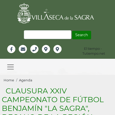
Skip
to
main
content
Search
El tiempo -
Información
Tutiempo.net
Facebook
Email
Teléfono
Localización
Instagram
Header
Main
navigation
Breadcrumb
Home
Agenda
CLAUSURA XXIV
CAMPEONATO DE FÚTBOL
BENJAMÍN "LA SAGRA",