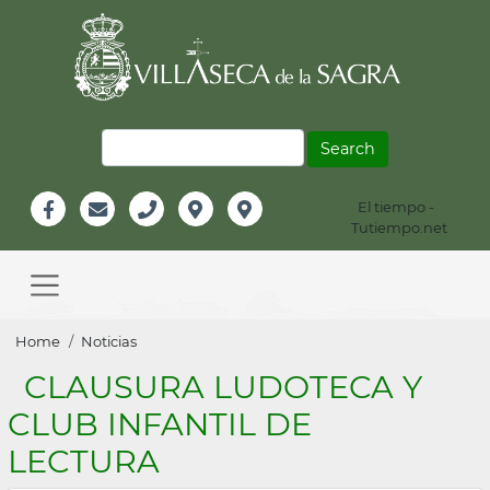
Skip
to
main
content
Search
El tiempo -
Información
Tutiempo.net
Facebook
Email
Teléfono
Localización
Instagram
Header
Main
navigation
Breadcrumb
Home
Noticias
CLAUSURA LUDOTECA Y
CLUB INFANTIL DE
LECTURA