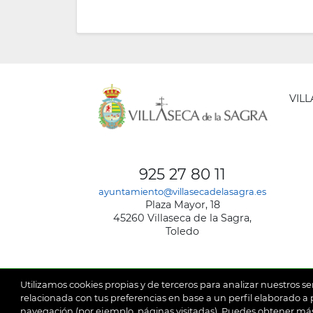
VIL
AYUNT
DE
925 27 80 11
VILLA
ayuntamiento@villasecadelasagra.es
DE
Plaza Mayor, 18
LA
45260 Villaseca de la Sagra,
SAGRA
Toledo
Utilizamos cookies propias y de terceros para analizar nuestros se
relacionada con tus preferencias en base a un perfil elaborado a p
navegación (por ejemplo, páginas visitadas). Puedes obtener más