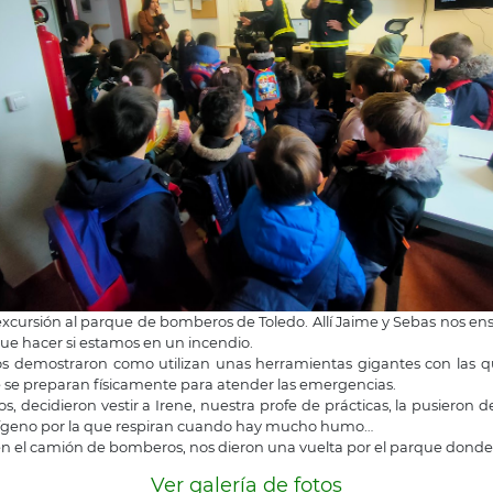
excursión al parque de bomberos de Toledo. Allí Jaime y Sebas nos ens
que hacer si estamos en un incendio.
nos demostraron como utilizan unas herramientas gigantes con las q
 se preparan físicamente para atender las emergencias.
, decidieron vestir a Irene, nuestra profe de prácticas, la pusieron de
 oxígeno por la que respiran cuando hay mucho humo…
 en el camión de bomberos, nos dieron una vuelta por el parque dond
Ver galería de fotos