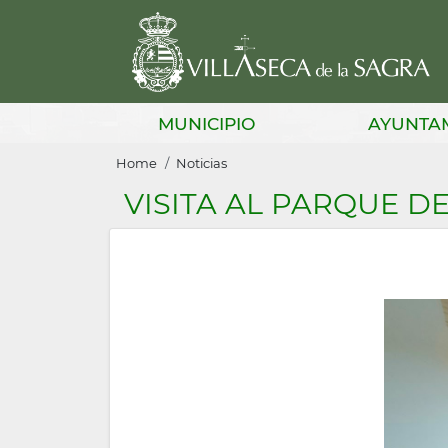
Skip
to
main
content
Main
MUNICIPIO
AYUNTA
navigation
Breadcrumb
Home
Noticias
VISITA AL PARQUE 