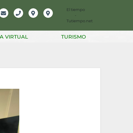
El tiempo
-
mación
Email
Teléfono
Localización
Instagram
Tutiempo.net
er
A VIRTUAL
TURISMO