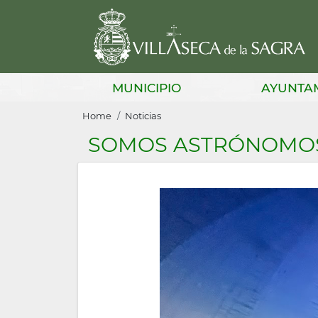
Skip
to
main
content
Main
MUNICIPIO
AYUNTA
navigation
Breadcrumb
Home
Noticias
SOMOS ASTRÓNOMO