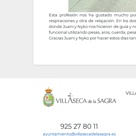
Esta profesión nos ha gustado mucho po
respiraciones y otra de relajación. En los d
donde Juani y Nyko nos hicieron de guía y n
funcional utilizando pesas, aros, cuerda, p
Gracias Juani y Nyko por hacer estos días tan 
VIL
AYUNT
DE
925 27 80 11
VILLA
ayuntamiento@villasecadelasagra.es