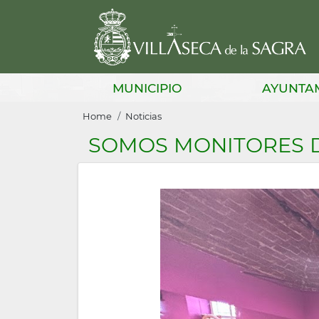
Skip
to
main
content
Main
MUNICIPIO
AYUNTA
navigation
Breadcrumb
Home
Noticias
SOMOS MONITORES 