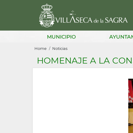
Skip
to
main
content
Main
MUNICIPIO
AYUNTA
navigation
Breadcrumb
Home
Noticias
HOMENAJE A LA CONS