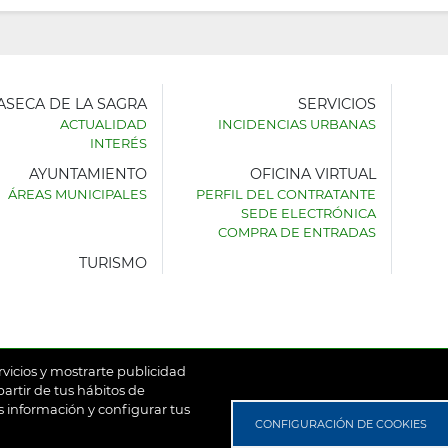
LASECA DE LA SAGRA
SERVICIOS
ACTUALIDAD
INCIDENCIAS URBANAS
INTERÉS
AYUNTAMIENTO
OFICINA VIRTUAL
AMIENTO
ÁREAS MUNICIPALES
PERFIL DEL CONTRATANTE
SEDE ELECTRÓNICA
SECA
COMPRA DE ENTRADAS
TURISMO
rvicios y mostrarte publicidad
artir de tus hábitos de
 información y configurar tus
untamiento de Villaseca de la Sagra
Aviso Legal
Política de
CONFIGURACIÓN DE COOKIES