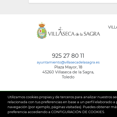
VIL
AYUNT
DE
925 27 80 11
VILLA
ayuntamiento@villasecadelasagra.es
DE
Plaza Mayor, 18
LA
45260 Villaseca de la Sagra,
SAGRA
Toledo
Utilizamos cookies propias y de terceros para analizar nuestros se
relacionada con tus preferencias en base a un perfil elaborado a p
navegación (por ejemplo, páginas visitadas). Puedes obtener más
© 2026
Ay
SubFooter
preferencia accediendo a CONFIGURACIÓN DE COOKIES.