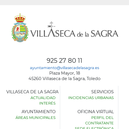
925 27 80 11
ayuntamiento@villasecadelasagra.es
Plaza Mayor, 18
45260 Villaseca de la Sagra, Toledo
VILLASECA DE LA SAGRA
SERVICIOS
ACTUALIDAD
INCIDENCIAS URBANAS
INTERÉS
AYUNTAMIENTO
OFICINA VIRTUAL
ÁREAS MUNICIPALES
PERFIL DEL
AYUNTAMIENTO
CONTRATANTE
DE
SEDE ELECTRÓNICA