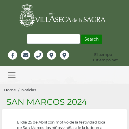
Skip
to
main
content
Search
El tiempo -
Información
Tutiempo.net
Facebook
Email
Teléfono
Localización
Instagram
Header
Main
navigation
Breadcrumb
Home
Noticias
SAN MARCOS 2024
El día 25 de Abril con motivo de la festividad local
de San Marcos, los niños y niñas de la ludoteca