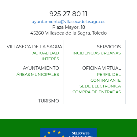
925 27 80 11
ayuntamiento@villasecadelasagra.es
Plaza Mayor, 18
45260 Villaseca de la Sagra, Toledo
VILLASECA DE LA SAGRA
SERVICIOS
ACTUALIDAD
INCIDENCIAS URBANAS
INTERÉS
AYUNTAMIENTO
OFICINA VIRTUAL
ÁREAS MUNICIPALES
PERFIL DEL
AYUNTAMIENTO
CONTRATANTE
DE
SEDE ELECTRÓNICA
VILLASECA
COMPRA DE ENTRADAS
DE
LA
TURISMO
SAGRA