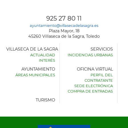
925 27 80 11
ayuntamiento@villasecadelasagra.es
Plaza Mayor, 18
45260 Villaseca de la Sagra, Toledo
VILLASECA DE LA SAGRA
SERVICIOS
ACTUALIDAD
INCIDENCIAS URBANAS
INTERÉS
AYUNTAMIENTO
OFICINA VIRTUAL
ÁREAS MUNICIPALES
PERFIL DEL
AYUNTAMIENTO
CONTRATANTE
DE
SEDE ELECTRÓNICA
VILLASECA
COMPRA DE ENTRADAS
DE
LA
TURISMO
SAGRA