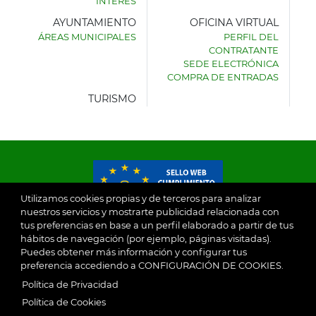
INTERÉS
AYUNTAMIENTO
OFICINA VIRTUAL
ÁREAS MUNICIPALES
PERFIL DEL
AYUNTAMIENTO
CONTRATANTE
DE
SEDE ELECTRÓNICA
VILLASECA
COMPRA DE ENTRADAS
DE
LA
TURISMO
SAGRA
Utilizamos cookies propias y de terceros para analizar
nuestros servicios y mostrarte publicidad relacionada con
tus preferencias en base a un perfil elaborado a partir de tus
© 2026
hábitos de navegación (por ejemplo, páginas visitadas).
Puedes obtener más información y configurar tus
preferencia accediendo a CONFIGURACIÓN DE COOKIES.
Ayuntamiento de Villaseca de la Sagra
Aviso Legal
Política de Privacidad
SubFooter
Política de Cookies