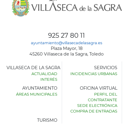
925 27 80 11
ayuntamiento@villasecadelasagra.es
Plaza Mayor, 18
45260 Villaseca de la Sagra, Toledo
VILLASECA DE LA SAGRA
SERVICIOS
ACTUALIDAD
INCIDENCIAS URBANAS
INTERÉS
AYUNTAMIENTO
OFICINA VIRTUAL
ÁREAS MUNICIPALES
PERFIL DEL
AYUNTAMIENTO
CONTRATANTE
DE
SEDE ELECTRÓNICA
VILLASECA
COMPRA DE ENTRADAS
DE
LA
TURISMO
SAGRA