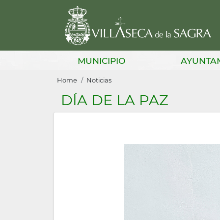
Skip
to
main
content
Main
MUNICIPIO
AYUNTA
navigation
Breadcrumb
Home
Noticias
DÍA DE LA PAZ