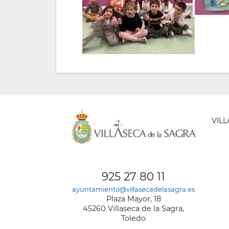
VIL
AYUNT
DE
925 27 80 11
VILLA
ayuntamiento@villasecadelasagra.es
DE
Plaza Mayor, 18
LA
45260 Villaseca de la Sagra,
SAGRA
Toledo