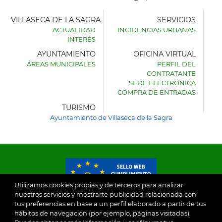
VILLASECA DE LA SAGRA
SERVICIOS
ACTUALIDAD
INCIDENCIAS URBANAS
INTERÉS
AYUNTAMIENTO
OFICINA VIRTUAL
ÁREAS MUNICIPALES
PERFIL DEL
AYUNTAMIENTO
CONTRATANTE
DE
SEDE ELECTRÓNICA
VILLASECA
COMPRA DE ENTRADAS
DE
LA
TURISMO
SAGRA
Ayuntamiento de Villaseca de la Sagra
Utilizamos cookies propias y de terceros para analizar
nuestros servicios y mostrarte publicidad relacionada con
tus preferencias en base a un perfil elaborado a partir de tus
© 2026
hábitos de navegación (por ejemplo, páginas visitadas).